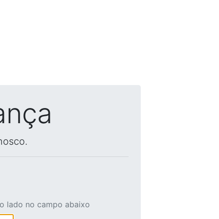
ança
nosco.
ao lado no campo abaixo