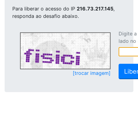
Para liberar o acesso
do IP
216.73.217.145
,
responda ao desafio abaixo.
Digite 
lado no
[trocar imagem]