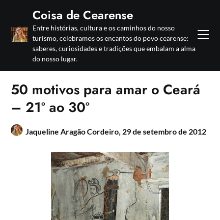
Skip
Coisa de Cearense
to
Entre histórias, cultura e os caminhos do nosso
content
turismo, celebramos os encantos do povo cearense:
saberes, curiosidades e tradições que embalam a alma
do nosso lugar.
50 motivos para amar o Ceará
– 21º ao 30º
Jaqueline Aragão Cordeiro,
29 de setembro de 2012