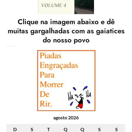
Clique na imagem abaixo e dê
muitas gargalhadas com as gaiatices
do nosso povo
agosto 2026
D
S
T
Q
Q
S
S