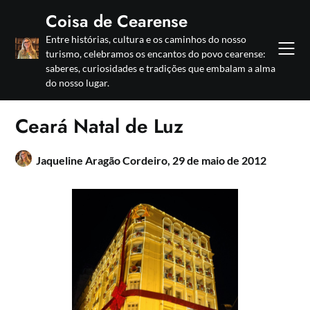
Skip
Coisa de Cearense
to
Entre histórias, cultura e os caminhos do nosso
content
turismo, celebramos os encantos do povo cearense:
saberes, curiosidades e tradições que embalam a alma
do nosso lugar.
Ceará Natal de Luz
Jaqueline Aragão Cordeiro,
29 de maio de 2012