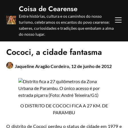
Skip
Coisa de Cearense
to
Entre histórias, cultura e os caminhos do nosso
content
turismo, celebramos os encantos do povo cearense:
saberes, curiosidades e tradições que embalam a alma
do nosso lugar.
Cococi, a cidade fantasma
Jaqueline Aragão Cordeiro,
12 de junho de 2012
O DISTRITO DE COCOCI FICA A 27 KM. DE
PARAMBU
O distrito de Cococi perdeu o status de cidade em 1979 e