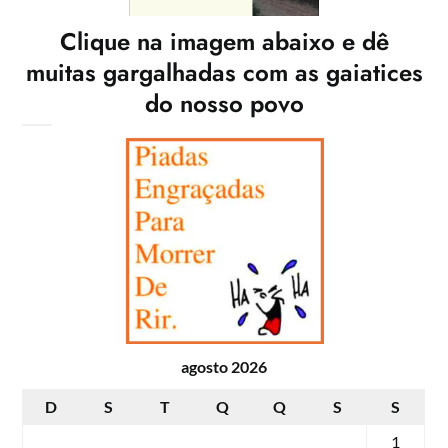
Clique na imagem abaixo e dê
muitas gargalhadas com as gaiatices
do nosso povo
agosto 2026
D
S
T
Q
Q
S
S
1