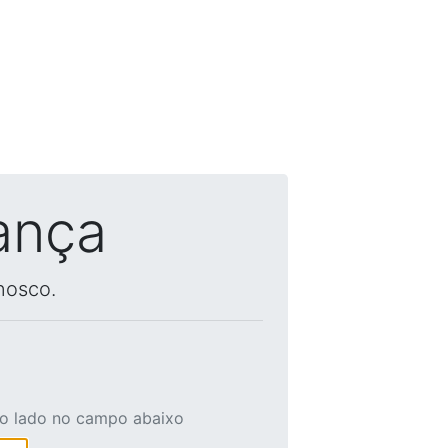
ança
nosco.
ao lado no campo abaixo