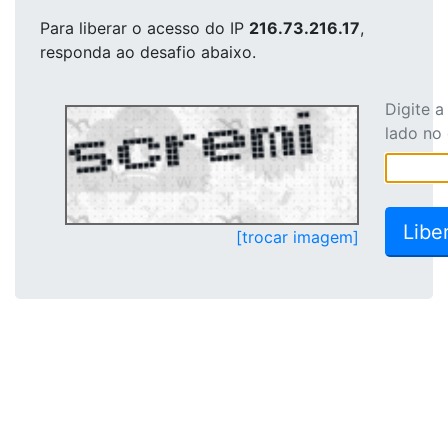
Para liberar o acesso
do IP
216.73.216.17
,
responda ao desafio abaixo.
Digite 
lado no
[trocar imagem]