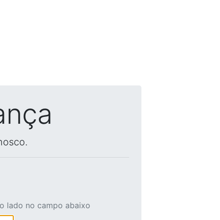
ança
nosco.
ao lado no campo abaixo