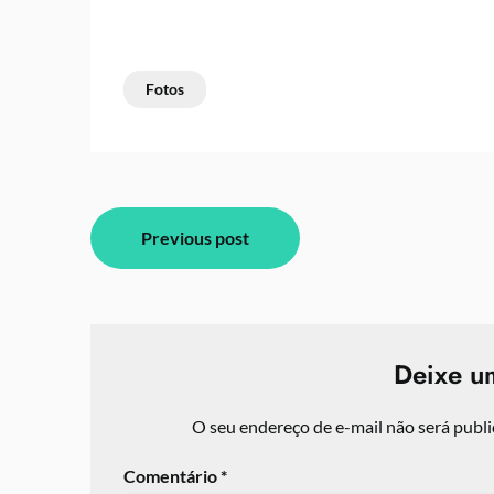
Fotos
Navegação
Previous post
de
Post
Deixe u
O seu endereço de e-mail não será publi
Comentário
*