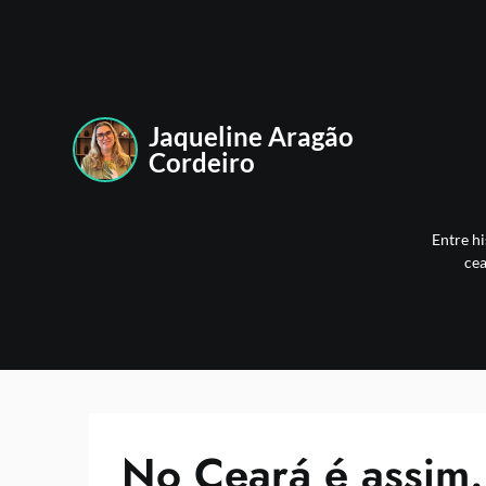
Skip
to
content
Jaqueline Aragão
Cordeiro
Entre hi
cea
No Ceará é assi