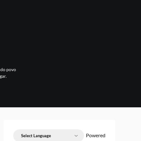
s do povo
gar.
Powered