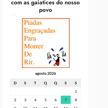
com as gaiatices do nosso
povo
agosto 2026
D
S
T
Q
Q
S
S
1
2
3
4
5
6
7
8