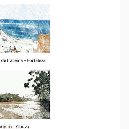
 de Iracema – Fortaleza
bonito – Chuva