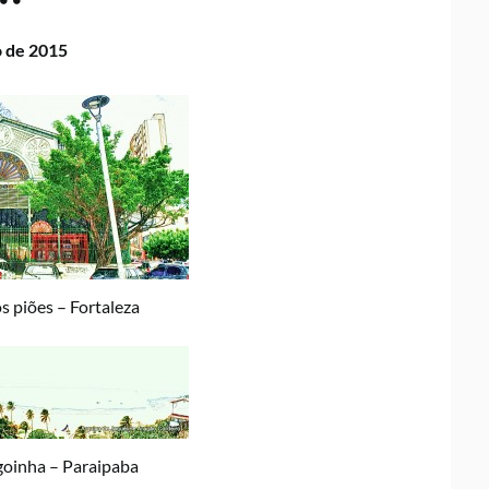
o de 2015
 piões – Fortaleza
goinha – Paraipaba