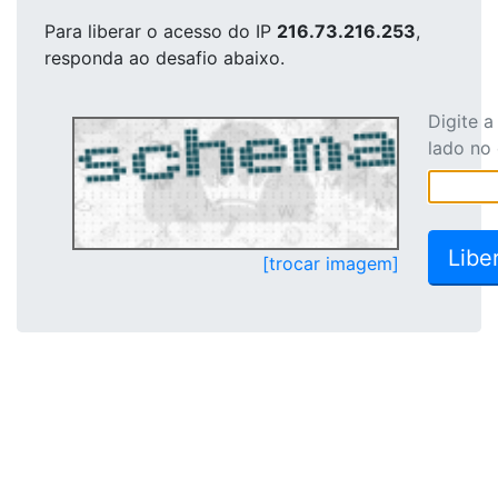
Para liberar o acesso
do IP
216.73.216.253
,
responda ao desafio abaixo.
Digite 
lado no
[trocar imagem]