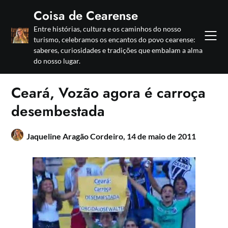
Skip
Coisa de Cearense
to
Entre histórias, cultura e os caminhos do nosso
content
turismo, celebramos os encantos do povo cearense:
saberes, curiosidades e tradições que embalam a alma
do nosso lugar.
Ceará, Vozão agora é carroça
desembestada
Jaqueline Aragão Cordeiro,
14 de maio de 2011