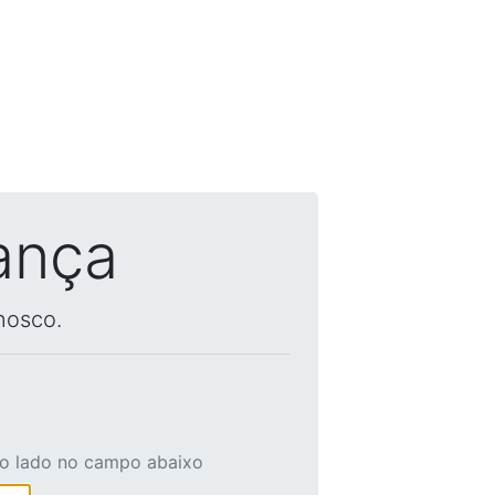
ança
nosco.
ao lado no campo abaixo