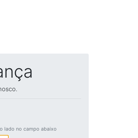
ança
nosco.
ao lado no campo abaixo