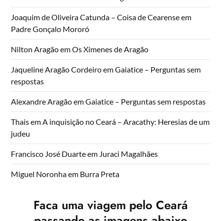
Joaquim de Oliveira Catunda – Coisa de Cearense
em
Padre Gonçalo Mororó
Nilton Aragão
em
Os Ximenes de Aragão
Jaqueline Aragão Cordeiro
em
Gaiatice – Perguntas sem
respostas
Alexandre Aragão
em
Gaiatice – Perguntas sem respostas
Thais
em
A inquisição no Ceará – Aracathy: Heresias de um
judeu
Francisco José Duarte
em
Juraci Magalhães
Miguel Noronha
em
Burra Preta
Faca uma viagem pelo Ceará
passando as imagens abaixo