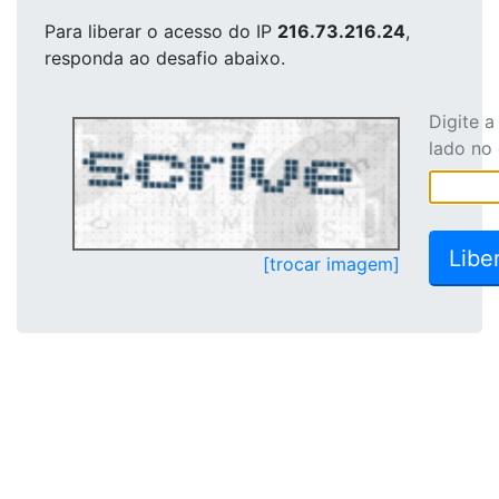
Para liberar o acesso
do IP
216.73.216.24
,
responda ao desafio abaixo.
Digite 
lado no
[trocar imagem]