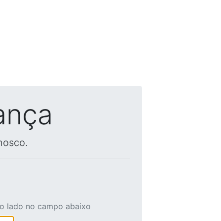
ança
nosco.
ao lado no campo abaixo