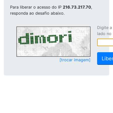
Para liberar o acesso
do IP
216.73.217.70
,
responda ao desafio abaixo.
Digite 
lado no
[trocar imagem]