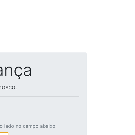
ança
nosco.
ao lado no campo abaixo