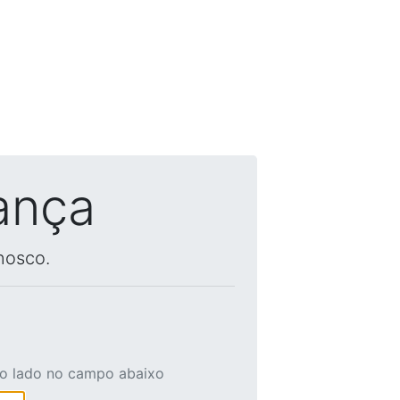
ança
nosco.
ao lado no campo abaixo